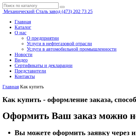
Механический
Сталь завод
(473)
202 73 25
Главная
Каталог
О нас
О предприятии
Услуги в нефтегазовой отрасли
Услуги в автомобильной промышленности
Новости
Видео
Сертификаты и декларации
Представители
Контакты
Главная
Как купить
Как купить - оформление заказа, спосо
Оформить Ваш заказ можно н
Вы можете оформить заявку через и