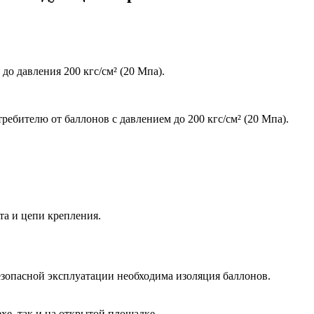
о давления 200 кгс/см² (20 Мпа).
отребителю
от
баллонов с давлением до 200 кгс/см² (20 Мпа).
а и цепи крепления.
езопасной эксплуатации необходима изоляция баллонов.
хе, так и на открытой площадке.