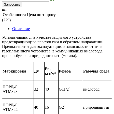
Запросить
шт
Особенности
Цена по запросу
(229)
Описание
Устанавливаются в качестве защитного устройства
предотвращающего переток газа в обратном направлении.
Предназначены для эксплуатации, в зависимости от типа
газопламенного устройства, в коммуникациях кислорода,
пропан-бутана и природного газа (метана).
Pn,
Маркировка
Ду
Резьба
Рабочая среда
кгс/м³
НОРД-С
32
40
G11/2˝
кислород
АТМ323
НОРД-С
40
16
G2˝
природный газ
АТМ324