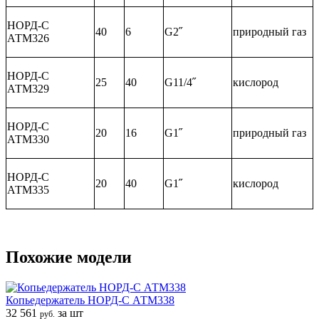
НОРД-С
40
6
G2˝
природный газ
АТМ326
НОРД-С
25
40
G11/4˝
кислород
АТМ329
НОРД-С
20
16
G1˝
природный газ
АТМ330
НОРД-С
20
40
G1˝
кислород
АТМ335
Похожие модели
Копьедержатель НОРД-С АТМ338
32 561
за шт
руб.