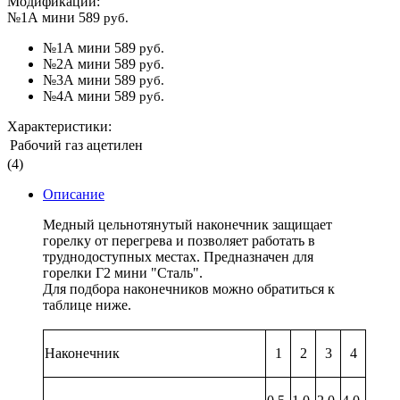
Модификации:
№1А мини
589
руб.
№1А мини
589
руб.
№2А мини
589
руб.
№3А мини
589
руб.
№4А мини
589
руб.
Характеристики:
Рабочий газ
ацетилен
(4)
Описание
Медный цельнотянутый наконечник защищает
горелку от перегрева и позволяет работать в
труднодоступных местах. Предназначен для
горелки Г2 мини "Сталь".
Для подбора наконечников можно обратиться к
таблице ниже.
Наконечник
1
2
3
4